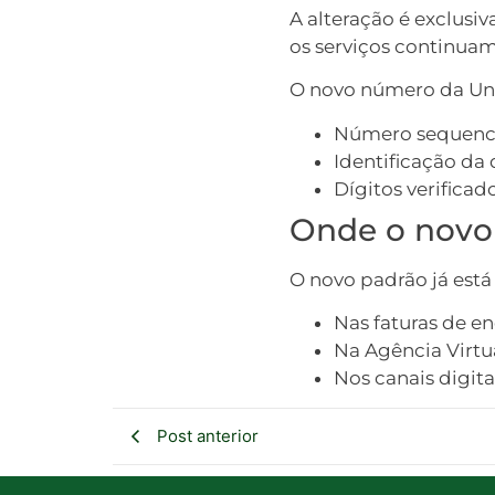
A alteração é exclusi
os serviços continua
O novo número da Un
Número sequenci
Identificação da 
Dígitos verifica
Onde o novo
O novo padrão já está 
Nas faturas de en
Na Agência Virtu
Nos canais digit
Post anterior